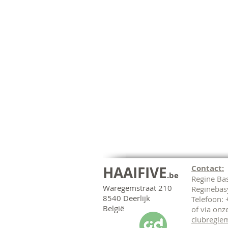
HAAIFIVE
Contact:
.be
Regine Ba
Waregemstraat 210
Regineba
8540 Deerlijk
Telefoon:
België
of via onz
clubregle