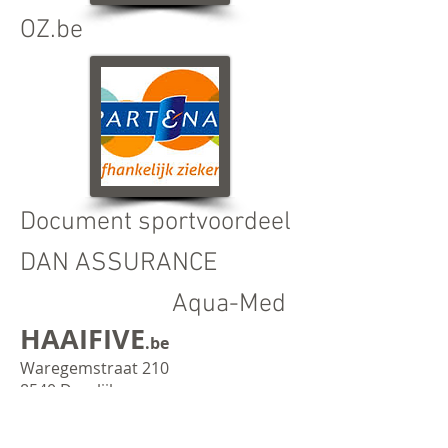
OZ.be
Document sportvoordeel
DAN ASSURANCE
Aqua-Med
HAAIFIVE
.be
Waregemstraat 210
8540 Deerlijk
België